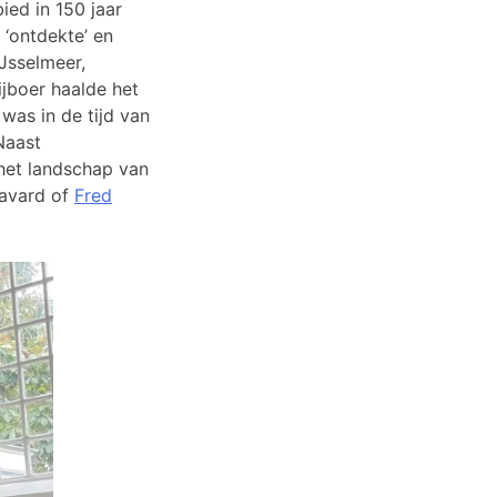
ied in 150 jaar
 ‘ontdekte’ en
IJsselmeer,
jboer haalde het
 was in de tijd van
 Naast
het landschap van
Havard of
Fred