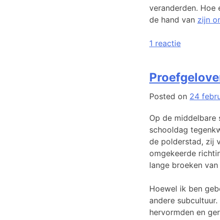
veranderden. Hoe e
de hand van
zijn 
op
Posted
Tagged
1 reactie
De
in
IJsselmeer
,
Zuiderzee
Geschiedenis
Markermeer
,
,
Proefgelove
en
Literatuur
Nagele
,
het
Noordoostpolder
,
Posted on
24 febr
verandere
Schokland
,
landschap
urk
,
Op de middelbare s
Zuiderzee
schooldag tegenkw
de polderstad, zij 
omgekeerde richtin
lange broeken van 
Hoewel ik ben gebo
andere subcultuur.
hervormden en gere