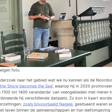
eigen foto.
erzoek naar het gebied wat we nu kennen als de Noordoost
the Shore becomes the Sea
‘, waarop hij in 2020 promoveer
n 1100 tot 1400 veranderde: van veengebieden met meren t
bineerde hij verschillende datasets. Zo kon in kaart word
rzettingen,
zoals bijvoorbeeld Nagele
, gesitueerd waren e
het leven binnen de gemeenschappen en hun leefomgeving