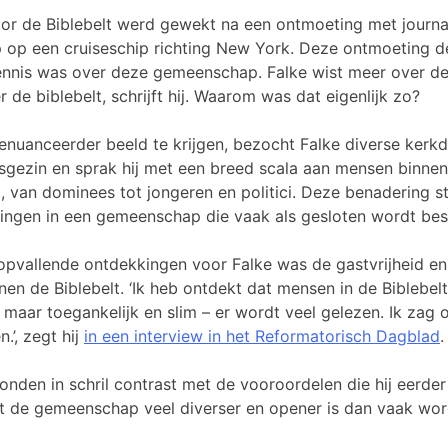
oor de Biblebelt werd gewekt na een ontmoeting met journa
p op een cruiseschip richting New York. Deze ontmoeting 
kennis was over deze gemeenschap. Falke wist meer over d
de biblebelt, schrijft hij. Waarom was dat eigenlijk zo?
nuanceerder beeld te krijgen, bezocht Falke diverse kerkd
esgezin en sprak hij met een breed scala aan mensen binne
van dominees tot jongeren en politici. Deze benadering st
ringen in een gemeenschap die vaak als gesloten wordt be
pvallende ontdekkingen voor Falke was de gastvrijheid en
en de Biblebelt. ‘Ik heb ontdekt dat mensen in de Biblebelt
 maar toegankelijk en slim – er wordt veel gelezen. Ik zag 
.’, zegt hij
in een interview in het Reformatorisch Dagblad
onden in schril contrast met de vooroordelen die hij eerder
dat de gemeenschap veel diverser en opener is dan vaak w