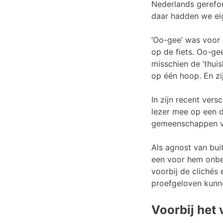
Nederlands gerefor
daar hadden we eig
‘Oo-gee’ was voor
op de fiets. Oo-g
misschien de ’thui
op één hoop. En zi
In zijn recent vers
lezer mee op een 
gemeenschappen v
Als agnost van bui
een voor hem onbe
voorbij de clichés 
proefgeloven kunn
Voorbij het