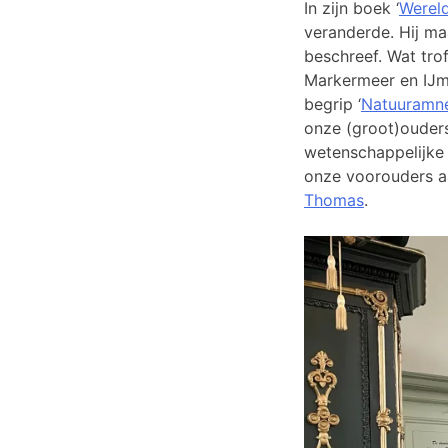
In zijn boek ‘
Wereld
veranderde. Hij ma
beschreef. Wat tro
Markermeer en IJme
begrip ‘
Natuuramne
onze (groot)ouder
wetenschappelijke
onze voorouders aa
Thomas
.