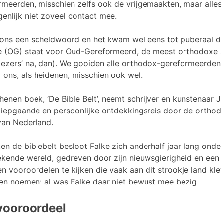
meerden, misschien zelfs ook de vrijgemaakten, maar alles 
enlijk niet zoveel contact mee.
 ons een scheldwoord en het kwam wel eens tot puberaal 
ee (OG) staat voor Oud-Gereformeerd, de meest orthodoxe 
slezers’ na, dan). We gooiden alle orthodox-gereformeerde
j ons, als heidenen, misschien ook wel.
chenen boek, ‘De Bible Belt’, neemt schrijver en kunstenaar
diepgaande en persoonlijke ontdekkingsreis door de orth
an Nederland.
ten de biblebelt besloot Falke zich anderhalf jaar lang ond
kende wereld, gedreven door zijn nieuwsgierigheid en een
en vooroordelen te kijken die vaak aan dit strookje land kl
en noemen: al was Falke daar niet bewust mee bezig.
 vooroordeel