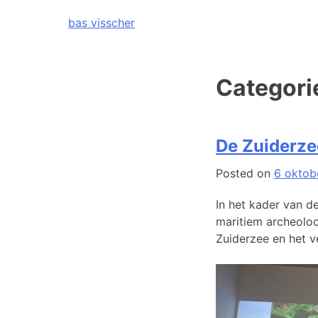
Skip
bas visscher
to
content
Categori
De Zuiderze
Posted on
6 oktob
In het kader van d
maritiem archeolo
Zuiderzee en het v