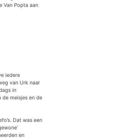
rde Van Popta aan
e iedere
weg van Urk naar
ddags in
 de meisjes en de
efo’s. Dat was een
‘gewone’
meerden en