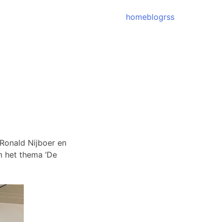
home
blog
rss
Ronald Nijboer en
m het thema ‘De