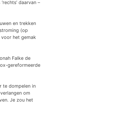
‘rechts’ daarvan –
duwen en trekken
stroming (op
n voor het gemak
 Jonah Falke de
odox-gereformeerde
er te dompelen in
 verlangen om
even. Je zou het