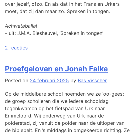
over jezelf, ofzo. En als dat in het Frans en Urkers
moet, dat zij dan maar zo. Spreken in tongen.
Achwataballa!
– uit: J.M.A. Biesheuvel, ‘Spreken in tongen’
op
Posted
2 reacties
Over
in
spreken
Leven
,
Proefgeloven en Jonah Falke
in
Religie
tongen
Posted on
24 februari 2025
by
Bas Visscher
Op de middelbare school noemden we ze ‘oo-gees’:
de groep scholieren die we iedere schooldag
tegenkwamen op het fietspad van Urk naar
Emmeloord. Wij onderweg van Urk naar de
polderstad, zij vanuit de polder naar de uitloper van
de biblebelt. En ’s middags in omgekeerde richting. Ze