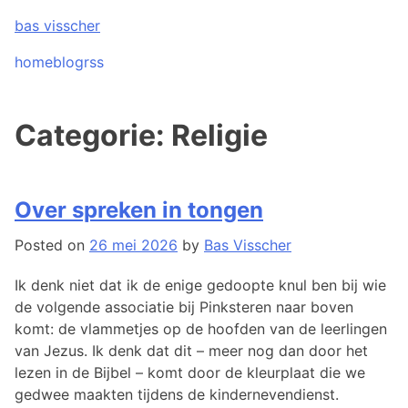
Skip
bas visscher
to
content
home
blog
rss
Categorie:
Religie
Over spreken in tongen
Posted on
26 mei 2026
by
Bas Visscher
Ik denk niet dat ik de enige gedoopte knul ben bij wie
de volgende associatie bij Pinksteren naar boven
komt: de vlammetjes op de hoofden van de leerlingen
van Jezus. Ik denk dat dit – meer nog dan door het
lezen in de Bijbel – komt door de kleurplaat die we
gedwee maakten tijdens de kindernevendienst.