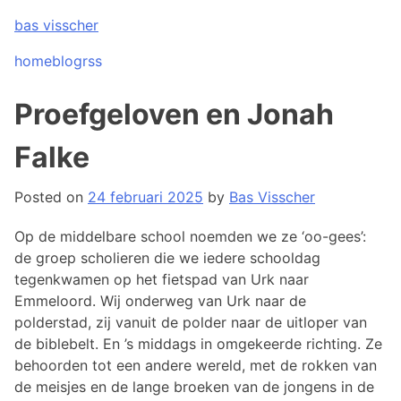
Skip
bas visscher
to
content
home
blog
rss
Proefgeloven en Jonah
Falke
Posted on
24 februari 2025
by
Bas Visscher
Op de middelbare school noemden we ze ‘oo-gees’:
de groep scholieren die we iedere schooldag
tegenkwamen op het fietspad van Urk naar
Emmeloord. Wij onderweg van Urk naar de
polderstad, zij vanuit de polder naar de uitloper van
de biblebelt. En ’s middags in omgekeerde richting. Ze
behoorden tot een andere wereld, met de rokken van
de meisjes en de lange broeken van de jongens in de