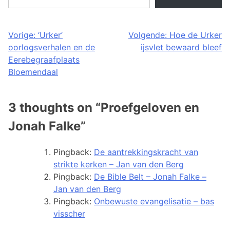
Posted
Tagged
Bericht
Vorige:
‘Urker’
Volgende:
Hoe de Urker
in
Bible
oorlogsverhalen en de
ijsvlet bewaard bleef
navigatie
Kunst
Belt
,
Eerebegraafplaats
&
biblebelt
,
Bloemendaal
Cultuur
Jonah
,
Leven
Falke
,
,
Literatuur
refo
,
,
3 thoughts on “
Proefgeloven en
Religie
urk
Jonah Falke
”
Pingback:
De aantrekkingskracht van
strikte kerken – Jan van den Berg
Pingback:
De Bible Belt – Jonah Falke –
Jan van den Berg
Pingback:
Onbewuste evangelisatie – bas
visscher