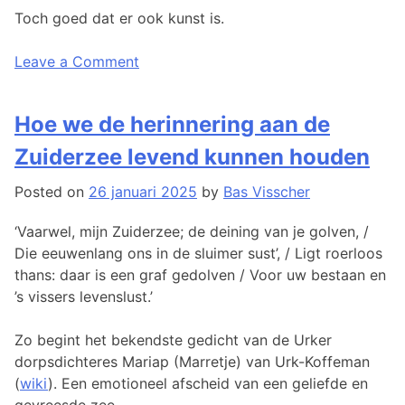
Toch goed dat er ook kunst is.
on
Posted
Tagged
Leave a Comment
Een
in
Flevoland
,
monument
Kunst
Kunst
,
Hoe we de herinnering aan de
voor
&
Land-
prima
Cultuur
art
,
Zuiderzee levend kunnen houden
mensen
Leven
,
Poëzie
Posted on
26 januari 2025
by
Bas Visscher
‘Vaarwel, mijn Zuiderzee; de deining van je golven, /
Die eeuwenlang ons in de sluimer sust’, / Ligt roerloos
thans: daar is een graf gedolven / Voor uw bestaan en
’s vissers levenslust.’
Zo begint het bekendste gedicht van de Urker
dorpsdichteres Mariap (Marretje) van Urk-Koffeman
(
wiki
). Een emotioneel afscheid van een geliefde en