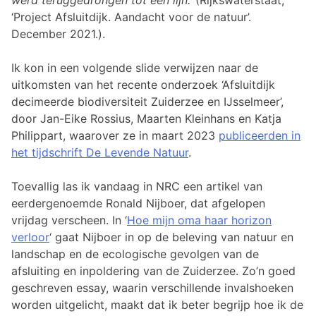
werd teruggedrongen tot één lijn.’
(Rijkswaterstaat,
‘Project Afsluitdijk. Aandacht voor de natuur’.
December 2021.).
Ik kon in een volgende slide verwijzen naar de
uitkomsten van het recente onderzoek ‘Afsluitdijk
decimeerde biodiversiteit Zuiderzee en IJsselmeer’,
door Jan-Eike Rossius, Maarten Kleinhans en Katja
Philippart, waarover ze in maart 2023
publiceerden in
het tijdschrift De Levende Natuur
.
Toevallig las ik vandaag in NRC een artikel van
eerdergenoemde Ronald Nijboer, dat afgelopen
vrijdag verscheen. In ‘
Hoe mijn oma haar horizon
verloor
‘ gaat Nijboer in op de beleving van natuur en
landschap en de ecologische gevolgen van de
afsluiting en inpoldering van de Zuiderzee. Zo’n goed
geschreven essay, waarin verschillende invalshoeken
worden uitgelicht, maakt dat ik beter begrijp hoe ik de