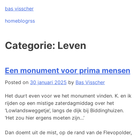
Skip
bas visscher
to
content
home
blog
rss
Categorie:
Leven
Een monument voor prima mensen
Posted on
30 januari 2025
by
Bas Visscher
Het duurt even voor we het monument vinden. K. en ik
rijden op een mistige zaterdagmiddag over het
‘Lowlandsweggetje’, langs de dijk bij Biddinghuizen.
‘Het zou hier ergens moeten zijn…’
Dan doemt uit de mist, op de rand van de Flevopolder,