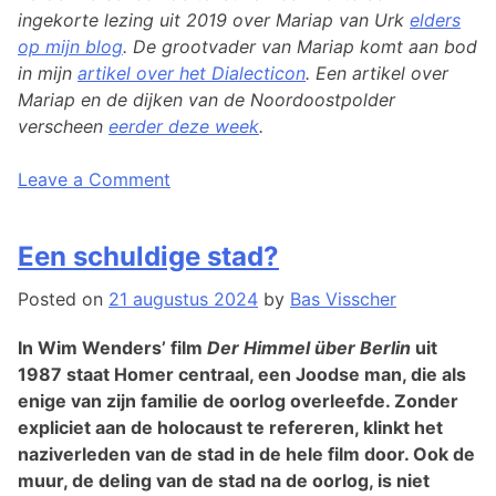
ingekorte lezing uit 2019 over Mariap van Urk
elders
op mijn blog
. De grootvader van Mariap komt aan bod
in mijn
artikel over het Dialecticon
. Een artikel over
Mariap en de dijken van de Noordoostpolder
verscheen
eerder deze week
.
on
Posted
Tagged
Leave a Comment
Hoe
in
mariap
we
Geschiedenis
van
,
Een schuldige stad?
de
Leven
urk
,
,
herinnering
Literatuur
urk
,
,
Posted on
21 augustus 2024
by
Bas Visscher
aan
Poëzie
Zuiderzee
de
In Wim Wenders’ film
Der Himmel über Berlin
uit
Zuiderzee
1987 staat Homer centraal, een Joodse man, die als
levend
enige van zijn familie de oorlog overleefde. Zonder
kunnen
expliciet aan de holocaust te refereren, klinkt het
houden
naziverleden van de stad in de hele film door. Ook de
muur, de deling van de stad na de oorlog, is niet