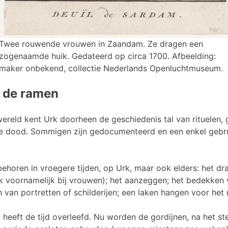
Twee rouwende vrouwen in Zaandam. Ze dragen een
zogenaamde huik. Gedateerd op circa 1700. Afbeelding:
maker onbekend, collectie Nederlands Openluchtmuseum.
 de ramen
 wereld kent Urk doorheen de geschiedenis tal van rituelen,
e dood. Sommigen zijn gedocumenteerd en een enkel gebrui
behoren in vroegere tijden, op Urk, maar ook elders: het d
 voornamelijk bij vrouwen); het aanzeggen; het bedekken v
n van portretten of schilderijen; een laken hangen voor het
k heeft de tijd overleefd. Nu worden de gordijnen, na het s