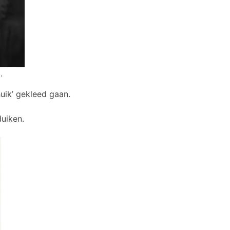
.
uik’ gekleed gaan.
duiken.