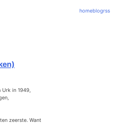
home
blog
rss
ken)
n Urk in 1949,
gen,
 ten zeerste. Want