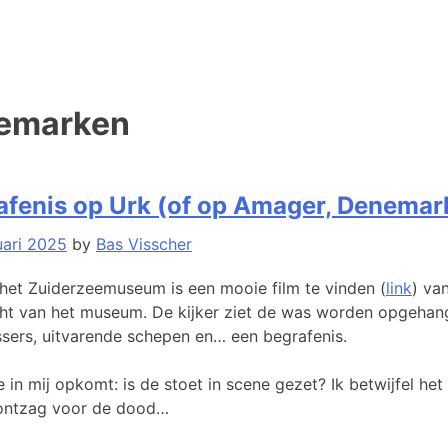
emarken
rafenis op Urk (of op Amager, Denemar
uari 2025
by
Bas Visscher
n het Zuiderzeemuseum is een mooie film te vinden (
link
) va
ht van het museum. De kijker ziet de was worden opgehan
sers, uitvarende schepen en… een begrafenis.
 in mij opkomt: is de stoet in scene gezet? Ik betwijfel het
 ontzag voor de dood…