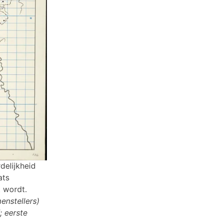
delijkheid
ats
t wordt.
enstellers)
 eerste