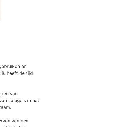
 gebruiken en
k heeft de tijd
ragen van
an spiegels in het
 raam.
terven van een