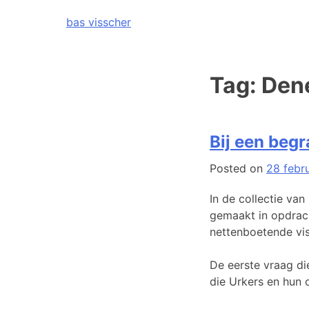
Skip
bas visscher
to
content
Tag:
Den
Bij een beg
Posted on
28 febr
In de collectie va
gemaakt in opdrac
nettenboetende vis
De eerste vraag die
die Urkers en hun