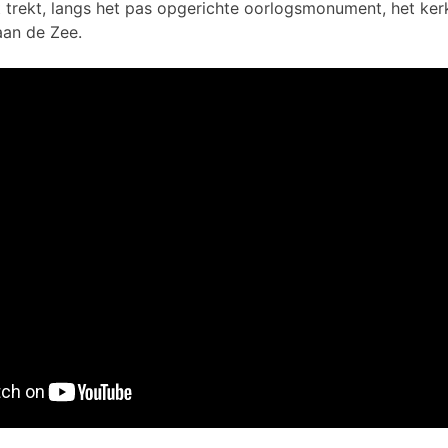
 trekt, langs het pas opgerichte oorlogsmonument, het ker
aan de Zee.