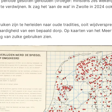
en periode gesloten gehouden (vroeger: minstens zes weken), 
 te verdwijnen. Ik zag het ‘aan de wal’ in Zwolle in 2024 oo
iken zijn te herleiden naar oude tradities, ooit wijdverspre
rdigheid van een bepaald dorp. Op kaarten van het Meerte
g van zulke gebruiken zien.