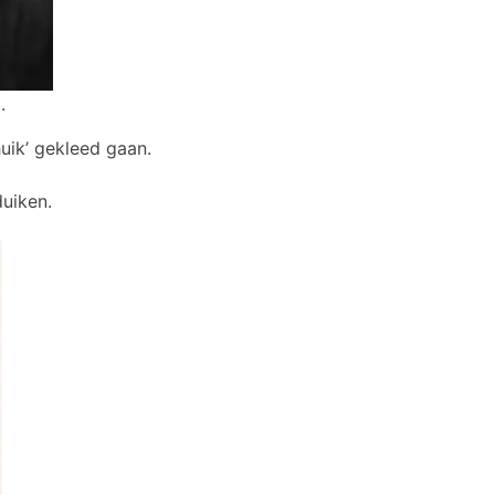
.
uik’ gekleed gaan.
duiken.