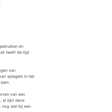
 gebruiken en
k heeft de tijd
ragen van
an spiegels in het
 raam.
terven van een
al lijkt deze
k nog wel bij een