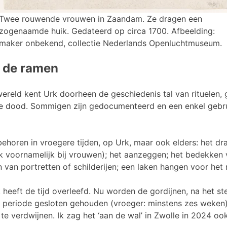
Twee rouwende vrouwen in Zaandam. Ze dragen een
zogenaamde huik. Gedateerd op circa 1700. Afbeelding:
maker onbekend, collectie Nederlands Openluchtmuseum.
 de ramen
 wereld kent Urk doorheen de geschiedenis tal van rituelen,
e dood. Sommigen zijn gedocumenteerd en een enkel gebrui
behoren in vroegere tijden, op Urk, maar ook elders: het d
 voornamelijk bij vrouwen); het aanzeggen; het bedekken v
n van portretten of schilderijen; een laken hangen voor het
k heeft de tijd overleefd. Nu worden de gordijnen, na het s
en periode gesloten gehouden (vroeger: minstens zes weken), 
 te verdwijnen. Ik zag het ‘aan de wal’ in Zwolle in 2024 oo