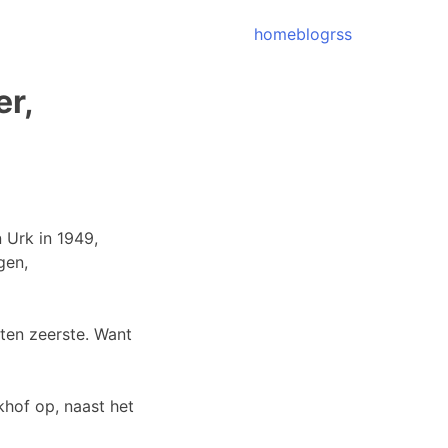
home
blog
rss
er,
n Urk in 1949,
gen,
 ten zeerste. Want
khof op, naast het