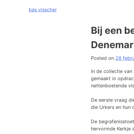
Skip
bas visscher
to
content
Bij een b
Denemar
Posted on
28 febr
In de collectie va
gemaakt in opdrac
nettenboetende vis
De eerste vraag die
die Urkers en hun
De begrafenisstoet
hervormde Kerkje 