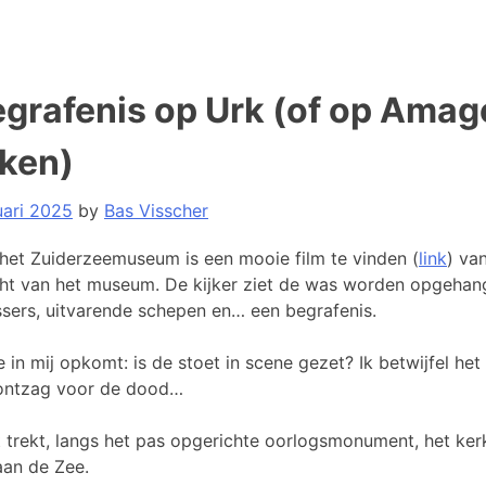
egrafenis op Urk (of op Amag
ken)
uari 2025
by
Bas Visscher
n het Zuiderzeemuseum is een mooie film te vinden (
link
) va
ht van het museum. De kijker ziet de was worden opgehan
sers, uitvarende schepen en… een begrafenis.
 in mij opkomt: is de stoet in scene gezet? Ik betwijfel het
 ontzag voor de dood…
 trekt, langs het pas opgerichte oorlogsmonument, het ker
aan de Zee.