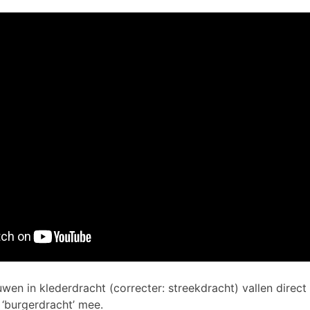
en in klederdracht (correcter: streekdracht) vallen direct
 ‘burgerdracht’ mee.