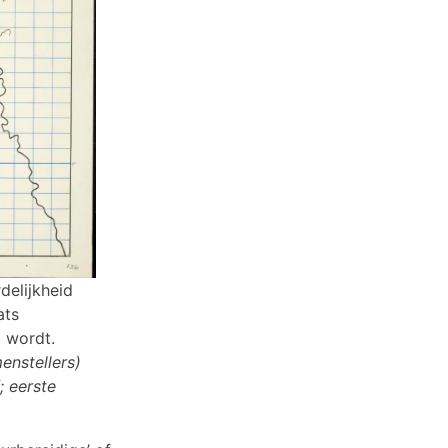
delijkheid
ats
t wordt.
enstellers)
 eerste