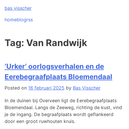
Skip
bas visscher
to
content
home
blog
rss
Tag:
Van Randwijk
‘Urker’ oorlogsverhalen en de
Eerebegraafplaats Bloemendaal
Posted on
16 februari 2025
by
Bas Visscher
In de duinen bij Overveen ligt de Eerebegraafplaats
Bloemendaal. Langs de Zeeweg, richting de kust, vind
je de ingang. De begraafplaats wordt geflankeerd
door een groot ruwhouten kruis.