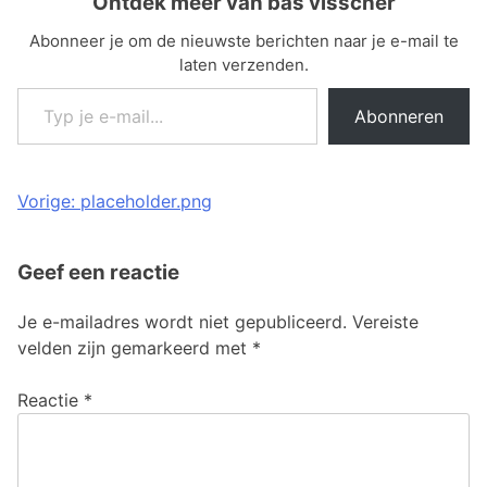
Ontdek meer van bas visscher
Abonneer je om de nieuwste berichten naar je e-mail te
laten verzenden.
Typ je e-mail...
Abonneren
Bericht
Vorige:
placeholder.png
navigatie
Geef een reactie
Je e-mailadres wordt niet gepubliceerd.
Vereiste
velden zijn gemarkeerd met
*
Reactie
*