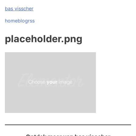
Skip
bas visscher
to
content
home
blog
rss
placeholder.png