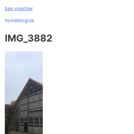
Skip
bas visscher
to
content
home
blog
rss
IMG_3882