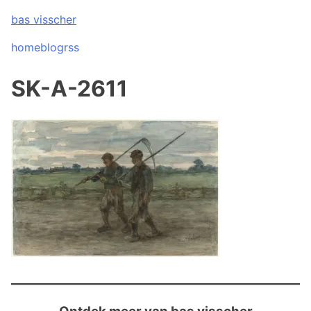
Skip
bas visscher
to
content
home
blog
rss
SK-A-2611