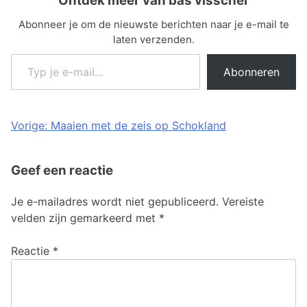
Ontdek meer van bas visscher
Abonneer je om de nieuwste berichten naar je e-mail te
laten verzenden.
Typ je e-mail...
Abonneren
Bericht
Vorige:
Maaien met de zeis op Schokland
navigatie
Geef een reactie
Je e-mailadres wordt niet gepubliceerd.
Vereiste
velden zijn gemarkeerd met
*
Reactie
*