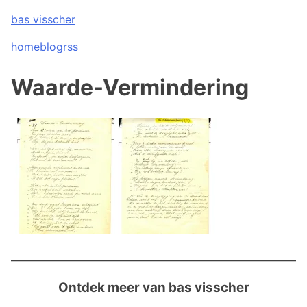
Skip
bas visscher
to
content
home
blog
rss
Waarde-Vermindering
Ontdek meer van bas visscher