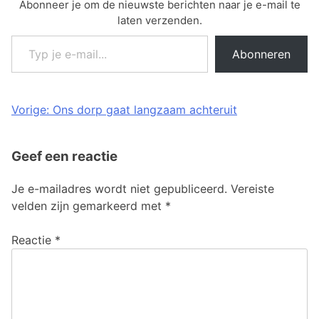
Abonneer je om de nieuwste berichten naar je e-mail te
laten verzenden.
Typ je e-mail...
Abonneren
Bericht
Vorige:
Ons dorp gaat langzaam achteruit
navigatie
Geef een reactie
Je e-mailadres wordt niet gepubliceerd.
Vereiste
velden zijn gemarkeerd met
*
Reactie
*