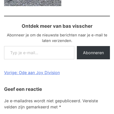
Ontdek meer van bas visscher
Abonneer je om de nieuwste berichten naar je e-mail te
laten verzenden.
Typ je e-mail...
Abonneren
Bericht
Vorige:
Ode aan Joy Division
navigatie
Geef een reactie
Je e-mailadres wordt niet gepubliceerd.
Vereiste
velden zijn gemarkeerd met
*