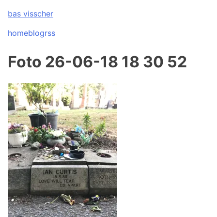
Skip
bas visscher
to
content
home
blog
rss
Foto 26-06-18 18 30 52