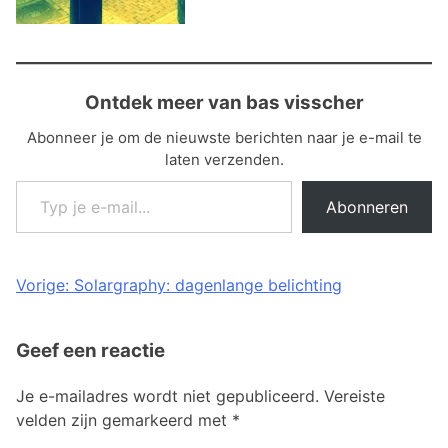
Ontdek meer van bas visscher
Abonneer je om de nieuwste berichten naar je e-mail te
laten verzenden.
Typ je e-mail...
Abonneren
Bericht
Vorige:
Solargraphy: dagenlange belichting
navigatie
Geef een reactie
Je e-mailadres wordt niet gepubliceerd.
Vereiste
velden zijn gemarkeerd met
*