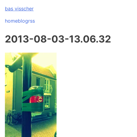
Skip
bas visscher
to
content
home
blog
rss
2013-08-03-13.06.32